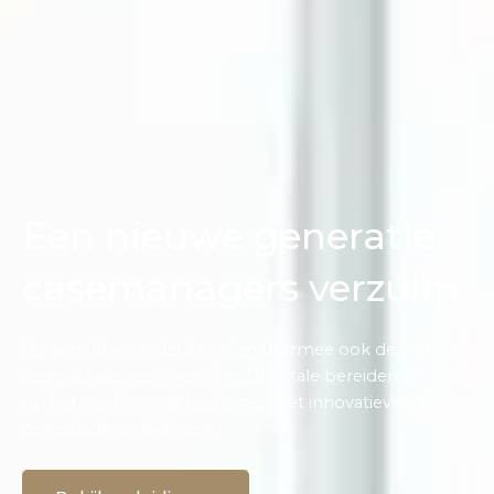
Een nieuwe generatie
casemanagers verzuim
De wereld veranderd snel en daarmee ook de wereld van
casemanagement verzuim. Bij Avtale bereiden we je voor
op het werk van de toekomst met innovatieve én
gevestigde opleidingen.