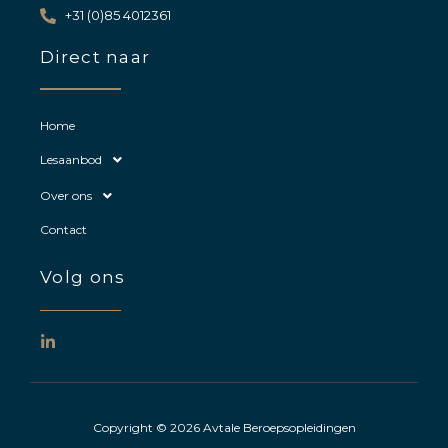
+31 (0)85 4012361
Direct naar
Home
Lesaanbod
Over ons
Contact
Volg ons
L
i
n
k
e
d
Copyright © 2026 Avtale Beroepsopleidingen
i