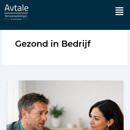
Ga
Men
naar
de
inhoud
Gezond in Bedrijf