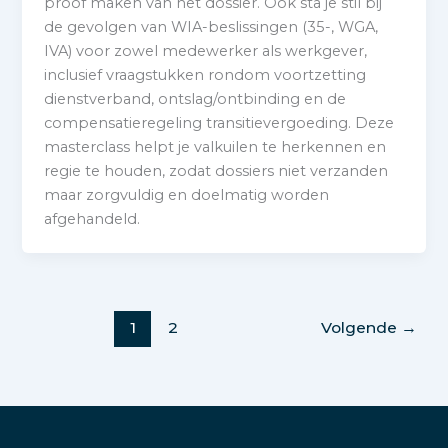
proof maken van het dossier. Ook sta je stil bij
de gevolgen van WIA-beslissingen (35-, WGA,
IVA) voor zowel medewerker als werkgever,
inclusief vraagstukken rondom voortzetting
dienstverband, ontslag/ontbinding en de
compensatieregeling transitievergoeding. Deze
masterclass helpt je valkuilen te herkennen en
regie te houden, zodat dossiers niet verzanden
maar zorgvuldig en doelmatig worden
afgehandeld.
1
2
Volgende
→