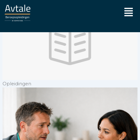
Ga
Men
naar
de
inhoud
Opleidingen