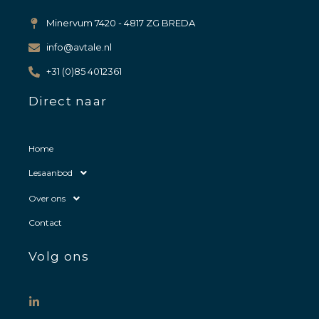
Minervum 7420 - 4817 ZG BREDA
info@avtale.nl
+31 (0)85 4012361
Direct naar
Home
Lesaanbod
Over ons
Contact
Volg ons
L
i