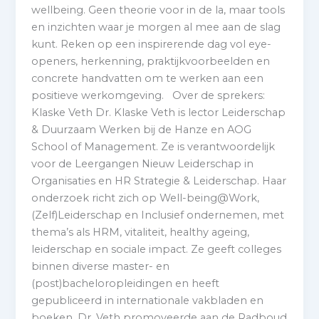
wellbeing. Geen theorie voor in de la, maar tools
en inzichten waar je morgen al mee aan de slag
kunt. Reken op een inspirerende dag vol eye-
openers, herkenning, praktijkvoorbeelden en
concrete handvatten om te werken aan een
positieve werkomgeving. Over de sprekers:
Klaske Veth Dr. Klaske Veth is lector Leiderschap
& Duurzaam Werken bij de Hanze en AOG
School of Management. Ze is verantwoordelijk
voor de Leergangen Nieuw Leiderschap in
Organisaties en HR Strategie & Leiderschap. Haar
onderzoek richt zich op Well-being@Work,
(Zelf)Leiderschap en Inclusief ondernemen, met
thema’s als HRM, vitaliteit, healthy ageing,
leiderschap en sociale impact. Ze geeft colleges
binnen diverse master- en
(post)bacheloropleidingen en heeft
gepubliceerd in internationale vakbladen en
boeken. Dr. Veth promoveerde aan de Radboud