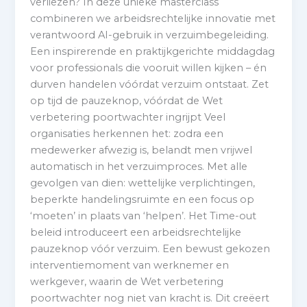
verliezen? In deze unieke masterclass
combineren we arbeidsrechtelijke innovatie met
verantwoord AI-gebruik in verzuimbegeleiding.
Een inspirerende en praktijkgerichte middagdag
voor professionals die vooruit willen kijken – én
durven handelen vóórdat verzuim ontstaat. Zet
op tijd de pauzeknop, vóórdat de Wet
verbetering poortwachter ingrijpt Veel
organisaties herkennen het: zodra een
medewerker afwezig is, belandt men vrijwel
automatisch in het verzuimproces. Met alle
gevolgen van dien: wettelijke verplichtingen,
beperkte handelingsruimte en een focus op
‘moeten’ in plaats van ‘helpen’. Het Time-out
beleid introduceert een arbeidsrechtelijke
pauzeknop vóór verzuim. Een bewust gekozen
interventiemoment van werknemer en
werkgever, waarin de Wet verbetering
poortwachter nog niet van kracht is. Dit creëert