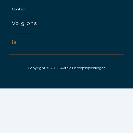
Contact
Volg ons
L
i
n
k
e
d
Copyright © 2026 Avtale Beroepsopleidingen
i
n
-
i
n